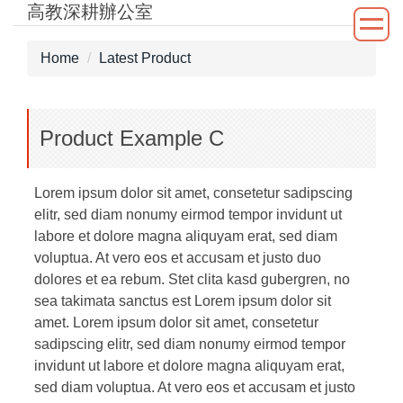
高教深耕辦公室
Jump
to
the
Home
Latest Product
main
content
block
Product Example C
Lorem ipsum dolor sit amet, consetetur sadipscing
elitr, sed diam nonumy eirmod tempor invidunt ut
labore et dolore magna aliquyam erat, sed diam
voluptua. At vero eos et accusam et justo duo
dolores et ea rebum. Stet clita kasd gubergren, no
sea takimata sanctus est Lorem ipsum dolor sit
amet. Lorem ipsum dolor sit amet, consetetur
sadipscing elitr, sed diam nonumy eirmod tempor
invidunt ut labore et dolore magna aliquyam erat,
sed diam voluptua. At vero eos et accusam et justo